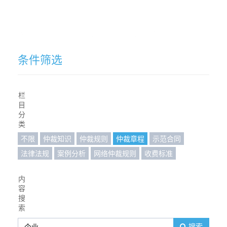
网站首页
仲裁须知
仲裁章程
搜索
条件筛选
栏
目
分
类
不限
仲裁知识
仲裁规则
仲裁章程
示范合同
法律法规
案例分析
网络仲裁规则
收费标准
内
容
搜
索
搜索