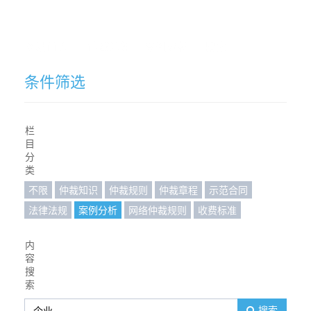
网站首页
仲裁须知
案例分析
搜索
条件筛选
栏
目
分
类
不限
仲裁知识
仲裁规则
仲裁章程
示范合同
法律法规
案例分析
网络仲裁规则
收费标准
内
容
搜
索
搜索