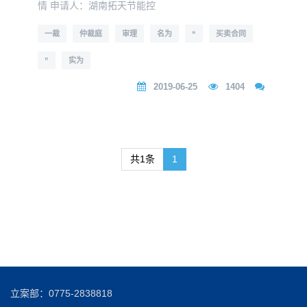
情 申请人：湖南拓天节能控
一裁
仲裁庭
审理
名为
“
买卖合同
”
实为
2019-06-25
1404
共1条
1
立案部：0775-2838818