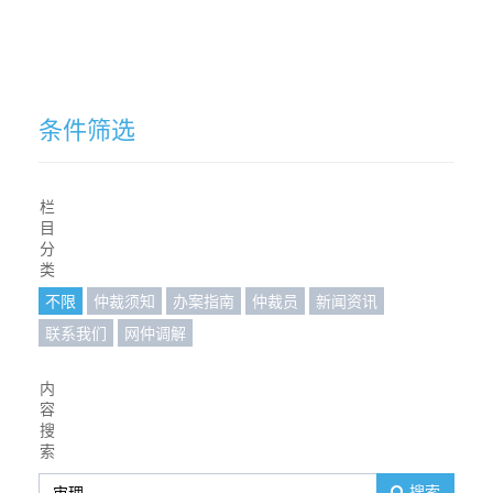
网站首页
搜索
条件筛选
栏
目
分
类
不限
仲裁须知
办案指南
仲裁员
新闻资讯
联系我们
网仲调解
内
容
搜
索
搜索