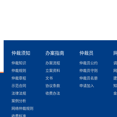
仲裁须知
办案指南
仲裁员
仲裁知识
办案流程
仲裁员公约
调
仲裁规则
立案资料
仲裁员守则
网
仲裁章程
文书
仲裁员名册
建
示范合同
协议条款
申请加入
知
法律法规
收费办法
金
案例分析
网络仲裁规则
收费标准