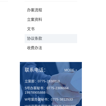
办案流程
立案资料
文书
协议条款
收费办法
联系电话：
MORE +
立案部：0775-2838818
S号办案秘书：0775-2306064
19978905888
W号案办案秘书：0775-3812533