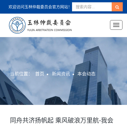
欢迎访问玉林仲裁委员会官方网站！
Toggl
naviga
当前位置：
首页
新闻资讯
本会动态
同舟共济扬帆起 乘风破浪万里航-我会