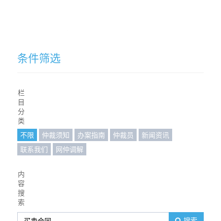
网站首页
搜索
条件筛选
栏
目
分
类
不限
仲裁须知
办案指南
仲裁员
新闻资讯
联系我们
网仲调解
内
容
搜
索
搜索